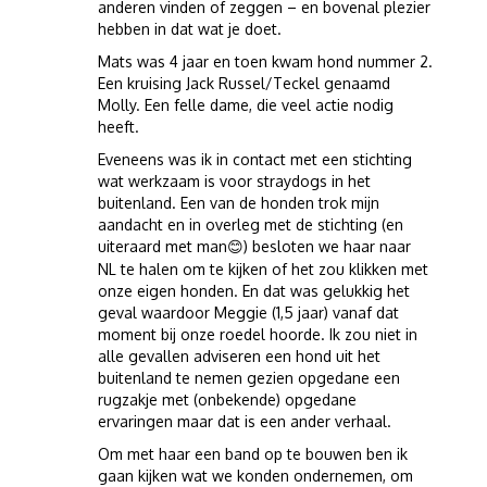
anderen vinden of zeggen – en bovenal plezier
hebben in dat wat je doet.
Mats was 4 jaar en toen kwam hond nummer 2.
Een kruising Jack Russel/Teckel genaamd
Molly. Een felle dame, die veel actie nodig
heeft.
Eveneens was ik in contact met een stichting
wat werkzaam is voor straydogs in het
buitenland. Een van de honden trok mijn
aandacht en in overleg met de stichting (en
uiteraard met man
) besloten we haar naar
😊
NL te halen om te kijken of het zou klikken met
onze eigen honden. En dat was gelukkig het
geval waardoor Meggie (1,5 jaar) vanaf dat
moment bij onze roedel hoorde. Ik zou niet in
alle gevallen adviseren een hond uit het
buitenland te nemen gezien opgedane een
rugzakje met (onbekende) opgedane
ervaringen maar dat is een ander verhaal.
Om met haar een band op te bouwen ben ik
gaan kijken wat we konden ondernemen, om